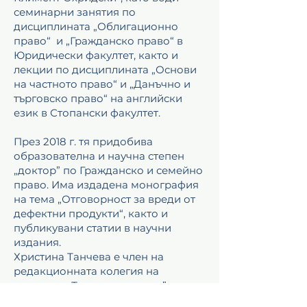
семинарни занятия по
дисциплината „Облигационно
право“ и „Гражданско право“ в
Юридически факултет, както и
лекции по дисциплината „Основи
на частното право“ и „Данъчно и
търговско право“ на английски
език в Стопански факултет.
През 2018 г. тя придобива
образователна и научна степен
„доктор” по Гражданско и семейно
право. Има издадена монография
на тема „Отговорност за вреди от
дефектни продукти“, както и
публикувани статии в научни
издания.
Христина Танчева е член на
редакционната колегия на
списание „Търговско право” от
2018 г. От 2019 г. тя е член на Съюза